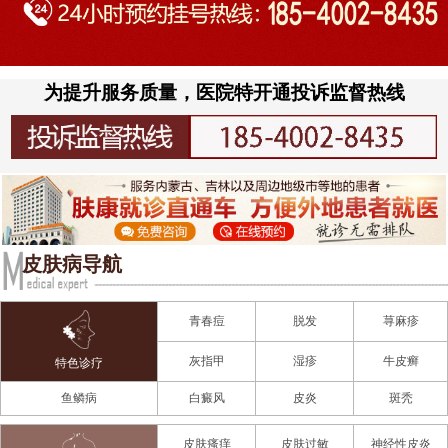
为提升服务质量，医院特开通投诉监督热线
皮肤病导航
青春痘
脱发
荨麻疹
灰指甲
湿疹
牛皮癣
特色诊疗
鱼鳞病
白癜风
皮炎
斑秃
皮肤瘙痒
皮肤过敏
神经性皮炎