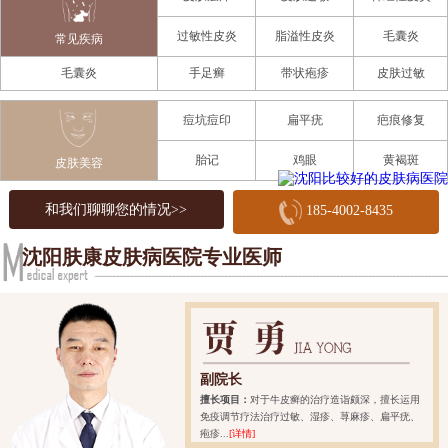
过敏性皮炎
脂溢性皮炎
毛囊炎
常见疾病
毛囊炎
手足癣
带状疱疹
皮肤过敏
痘坑痘印
扁平疣
疤痕修复
胎记
鸡眼
黄褐斑
皮肤美容
和我们聊聊您的情况>>
185-4002-8435
沈阳肤康皮肤病医院专业医师
副院长
擅长项目：
对于牛皮癣的治疗造诣颇深，擅长运用
免疫调节疗法治疗过敏、湿疹、荨麻疹、扁平疣、
疱疹...
[详情]