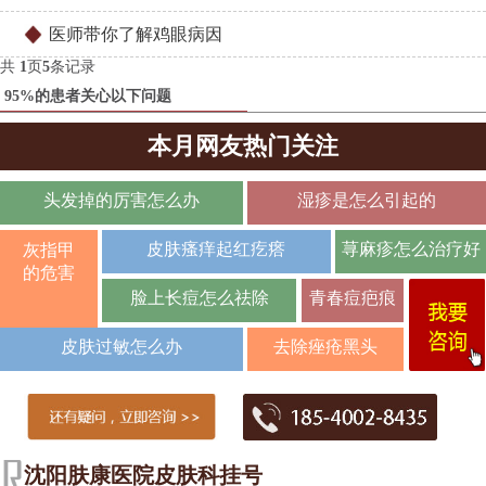
医师带你了解鸡眼病因
共
1
页
5
条记录
95%的患者关心以下问题
本月网友热门关注
头发掉的厉害怎么办
湿疹是怎么引起的
皮肤瘙痒起红疙瘩
荨麻疹怎么治疗好
灰指甲
的危害
脸上长痘怎么祛除
青春痘疤痕
皮肤过敏怎么办
去除痤疮黑头
沈阳肤康医院皮肤科挂号